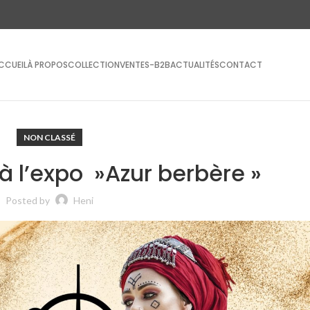
CCUEIL
À PROPOS
COLLECTION
VENTES-B2B
ACTUALITÉS
CONTACT
NON CLASSÉ
 à l’expo »Azur berbère »
Posted by
Heni