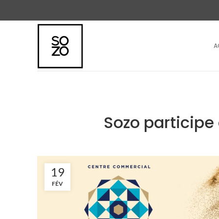
A
Sozo participe
19
FÉV