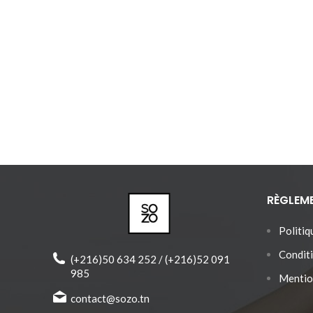
RÈGLEM
Politiq
Conditi
(+216)50 634 252 / (+216)52 091
985
Mentio
contact@sozo.tn