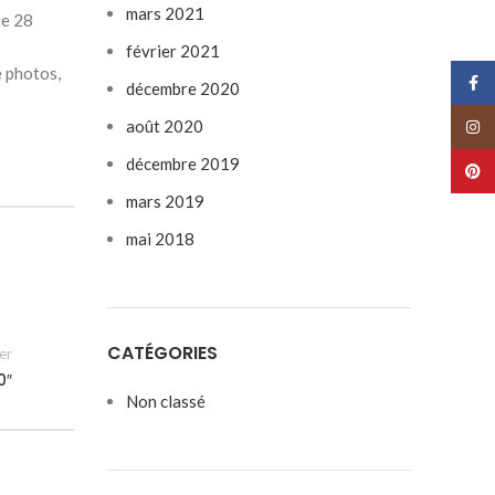
mars 2021
he 28
février 2021
e photos,
Face
décembre 2020
août 2020
Insta
décembre 2019
Pinte
mars 2019
mai 2018
CATÉGORIES
er
0″
Non classé