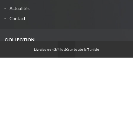
Actualités
Contact
COLLECTION
Livraison en 3/4 jour sur toute la Tunisie
Pour femmes
Pour hommes
Pour enfants
Objets de déco
Articles personnalisés
SOZO
2018 CREATED BY
Omar
.