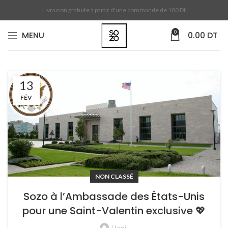
Livraison gratuite à partir d'une commande de 100 Dt
0
MENU
0.00
DT
13
FÉV
NON CLASSÉ
Sozo à l’Ambassade des États-Unis
pour une Saint-Valentin exclusive 💖
Heni