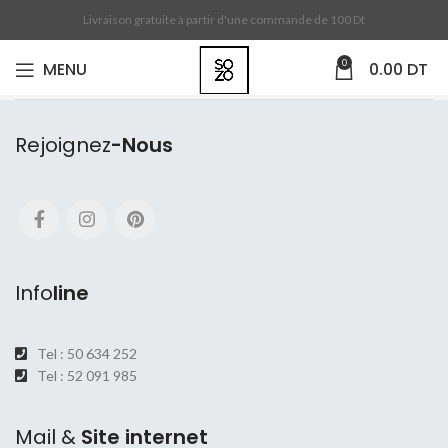
Livraison gratuite à partir d'une commande de 100 Dt
0
MENU
0.00
DT
Rejoignez
-Nous
Info
line
Tel : 50 634 252
Tel : 52 091 985
Mail &
Site internet