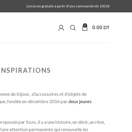
Livraison gratuite à partir d'une commande de 100 Dt
0
0.00
DT
INSPIRATIONS
enne de bijoux , d’accessoires et d’objets de
que, fondée en décembre 2016 par
deux jeunes
oposée par Sozo, il y a une histoire, un désir, un rêve,
t d’une attention permanente qui renouvelle les