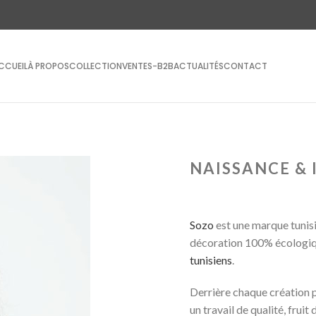
CCUEIL
À PROPOS
COLLECTION
VENTES-B2B
ACTUALITÉS
CONTACT
NAISSANCE & 
Sozo
est une marque tunisi
décoration 100% écologi
tunisiens
.
Derrière chaque création pr
un travail de qualité, frui