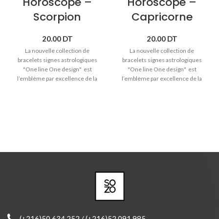
Horoscope –
Horoscope –
Scorpion
Capricorne
20.00
DT
20.00
DT
La nouvelle collection de
La nouvelle collection de
bracelets signes astrologiques
bracelets signes astrologiques
"One line One design" est
"One line One design" est
l’emblème par excellence de la
l’emblème par excellence de la
tradition artisanale et de la
tradition artisanale et de la
créativité qui distinguent Sozo.
créativité qui distinguent Sozo.
♥ Signe astrologique Scorpion (24
♥ Signe astrologique Capricorne
octobre -> 22 novembre).
(22 décembre -> 20 janvier).
♥
Bracelet cordon avec pendentif
♥
Bracelet cordon avec pendentif
en bois massif.
en bois massif.
♥ Bracelet réglable pour toute les
♥ Bracelet réglable pour toute les
tailles.
tailles.
♥ Produit joliment emballé et prêt
♥ Produit joliment emballé et prêt
à offrir.
à offrir.
(+216)50 634 252 / (+216)52 091 985