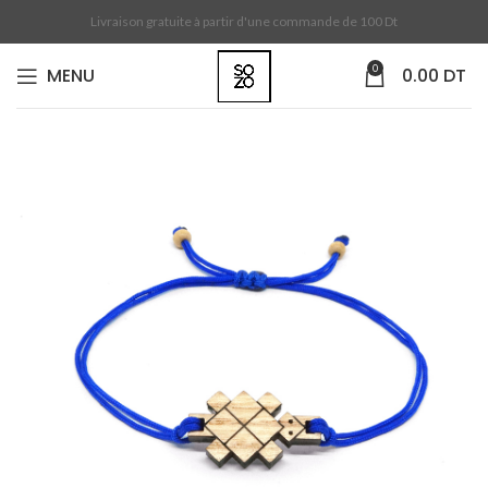
Livraison gratuite à partir d'une commande de 100 Dt
0
MENU
0.00
DT