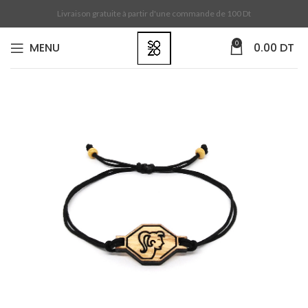
Livraison gratuite à partir d'une commande de 100 Dt
0
MENU
0.00
DT