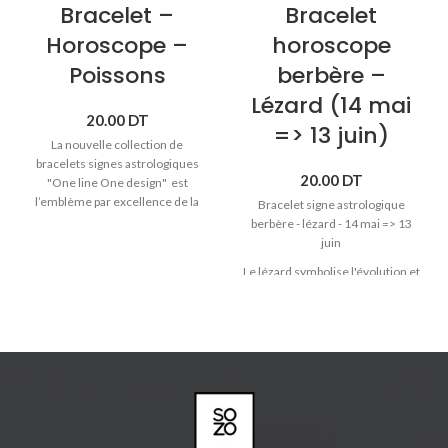
Bracelet –
Bracelet
Horoscope –
horoscope
Poissons
berbère –
Lézard (14 mai
20.00
DT
=> 13 juin)
La nouvelle collection de
bracelets signes astrologiques
20.00
DT
"One line One design" est
l’emblème par excellence de la
Bracelet signe astrologique
tradition artisanale et de la
berbère - lézard - 14 mai => 13
créativité qui distinguent Sozo.
juin
♥ Signe astrologique Poissons
Le lézard symbolise l'évolution et
(19 février -> 20 mars)
le potentiel d'un état de
♥
Bracelet cordon avec pendentif
conscience supérieur. Le lézard
en bois massif.
passe de l'ombre à la lumière et
♥ Bracelet réglable pour toute les
est toujours à la recherche d'un
tailles.
bonheur simple et durable. De
♥ Produit joliment emballé et prêt
nature discrète, voire secrète et
à offrir.
solitaire, le lézard aime avant tout
la simplicité, son environnement
familier auquel il est très attaché.