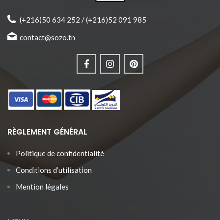
C'est un être humble,
contemplatif, serein qui sait
(+216)50 634 252 / (+216)52 091 985
prendre du temps pour lui.
contact@sozo.tn
♥ Matières anti-allergiques et
sans nickel.
♥ Design unique conçu
exclusivement par Sozo.
♥ Produit joliment emballé et prêt
à offrir. ♥ Fabrication 100%
tunisienne.
RÈGLEMENT GÉNÉRAL
Politique de confidentialité
Conditions d’utilisation
Mention légales