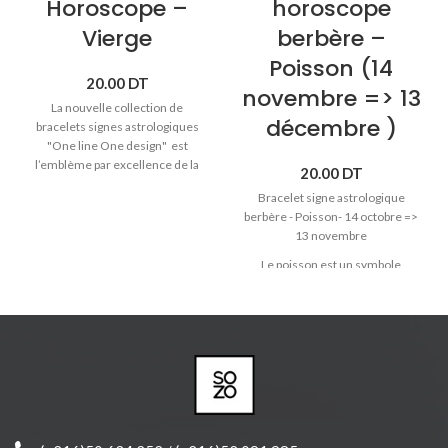
Horoscope –
horoscope
Vierge
berbère –
Poisson (14
20.00
DT
novembre => 13
La nouvelle collection de
décembre )
bracelets signes astrologiques
"One line One design" est
l’emblème par excellence de la
20.00
DT
tradition artisanale et de la
Bracelet signe astrologique
créativité qui distinguent Sozo.
berbère - Poisson- 14 octobre =>
♥ Signe astrologique Vierge (23
13 novembre
août -> 20 septembre).
♥
Bracelet cordon avec pendentif
Le poisson est un symbole
en bois massif.
protecteur pour les Amazighs, qui
♥ Bracelet réglable pour toute les
le considèrent comme bénéfique
tailles.
car il éloigne le mauvais œil. Il est
♥ Produit joliment emballé et prêt
également un symbole de
à offrir.
sécurité car il vit sous l'eau et est
protégé du danger. Tout comme
le lézard et le serpent, le poisson
est un motif positif dans
l'ornementation berbère. Il est