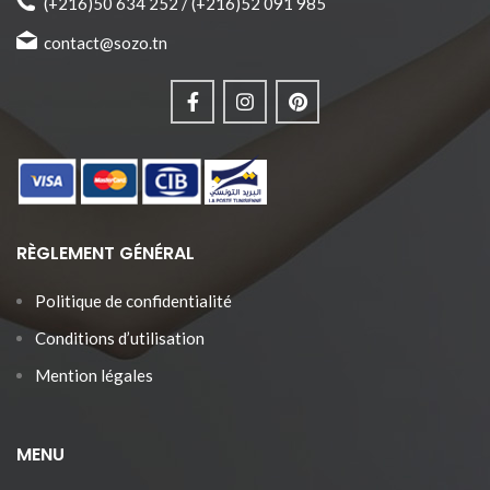
(+216)50 634 252 / (+216)52 091 985
fréquemment utilisé comme
motif dans les bijoux et les
contact@sozo.tn
poteries parce qu'il attire la
chance et protège du mauvais
sort.
♥ Matières anti-allergiques et
sans nickel.
♥ Design unique conçu
exclusivement par Sozo.
♥ Produit joliment emballé et prêt
à offrir. ♥ Fabrication 100%
tunisienne.
RÈGLEMENT GÉNÉRAL
Politique de confidentialité
Conditions d’utilisation
Mention légales
MENU