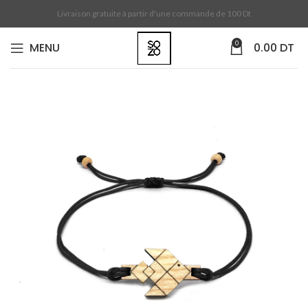
Livraison gratuite à partir d'une commande de 100 Dt
0
MENU
0.00
DT