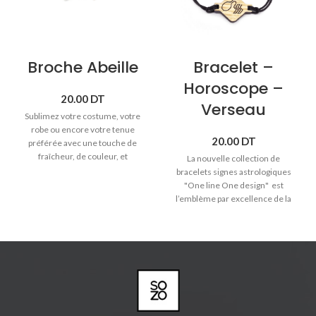
Broche Abeille
Bracelet –
Horoscope –
20.00
DT
Verseau
Sublimez votre costume, votre
robe ou encore votre tenue
20.00
DT
préférée avec une touche de
fraîcheur, de couleur, et
La nouvelle collection de
d'originalité! Colorées à la main
bracelets signes astrologiques
et issues de bois véritable aux
"One line One design" est
lignes épurées, ​nos broches
l’emblème par excellence de la
apportent un brin d’authenticité.
tradition artisanale et de la
Elles sont des accessoires de
créativité qui distinguent Sozo.
mode originaux et élégants.
♥ Signe astrologique Verseau (21
janvier -> 19 février).
♥
Bracelet cordon avec pendentif
en bois massif.
♥ Bracelet réglable pour toute les
tailles.