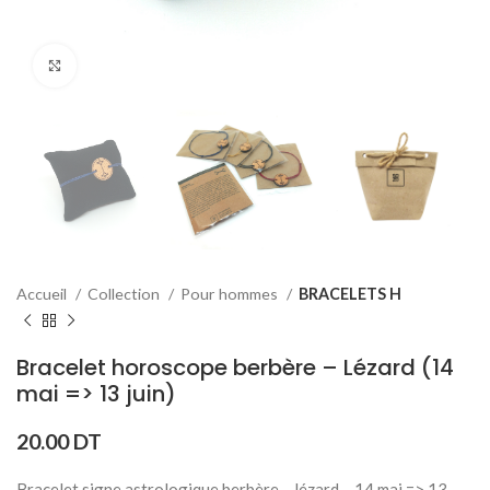
Click to enlarge
Accueil
Collection
Pour hommes
BRACELETS H
Bracelet horoscope berbère – Lézard (14
mai => 13 juin)
20.00
DT
Bracelet signe astrologique berbère – lézard – 14 mai => 13