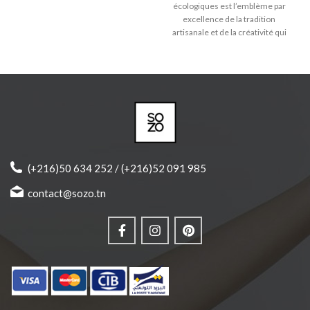
créativité qui distinguent Sozo.
écologiques est l’emblème par
Boucles d'oreilles en laiton doré
excellence de la tradition
avec pendentifs en bois massif .
-
artisanale et de la créativité qui
Matières anti-allergiques et sans
distinguent Sozo. - Colliers
nickel.
- Pendentif coloré à
superposés en laiton trempé
l’acrylique. - Produit joliment
dans l'or avec pendentifs en bois
emballé et prêt à offrir.
-
massif. - Matières anti-
Dimensions pendentif: Largeur
allergiques et sans nickel. -
3,2cm Hauteur 4,1cm
Longueur collier chat: 45cm /
patte 40cm
(+216)50 634 252 / (+216)52 091 985
contact@sozo.tn