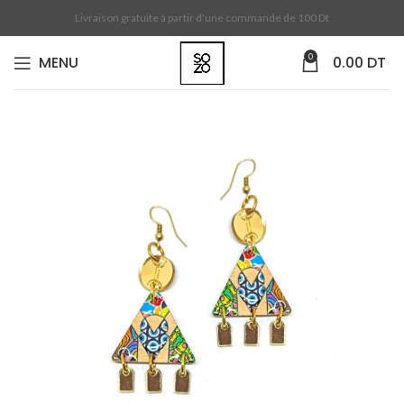
Livraison gratuite à partir d'une commande de 100 Dt
0
MENU
0.00
DT