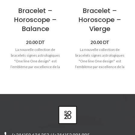
Bracelet –
Bracelet –
Horoscope –
Horoscope –
Balance
Vierge
20.00
DT
20.00
DT
La nouvelle collection de
La nouvelle collection de
bracelets signes astrologiques
bracelets signes astrologiques
"One line One design" est
"One line One design" est
l’emblème par excellence de la
l’emblème par excellence de la
tradition artisanale et de la
tradition artisanale et de la
créativité qui distinguent Sozo.
créativité qui distinguent Sozo.
♥ Signe astrologique Balance (23
♥ Signe astrologique Vierge (23
septembre -> 20 octobre).
août -> 20 septembre).
♥
Bracelet cordon avec pendentif
♥
Bracelet cordon avec pendentif
en bois massif.
en bois massif.
♥ Bracelet réglable pour toute les
♥ Bracelet réglable pour toute les
tailles
tailles.
♥ Produit joliment emballé et prêt
♥ Produit joliment emballé et prêt
à offrir.
à offrir.
(+216)50 634 252 / (+216)52 091 985