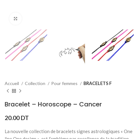
Click to enlarge
Accueil
Collection
Pour femmes
BRACELETS F
Bracelet – Horoscope – Cancer
20.00
DT
La nouvelle collection de bracelets signes astrologiques « One
line One design » est l’emblème par excellence de la tradition