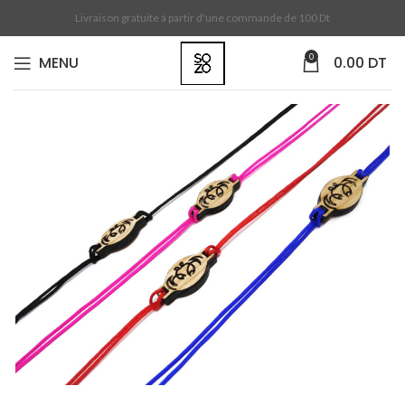
Livraison gratuite à partir d'une commande de 100 Dt
0
MENU
0.00
DT