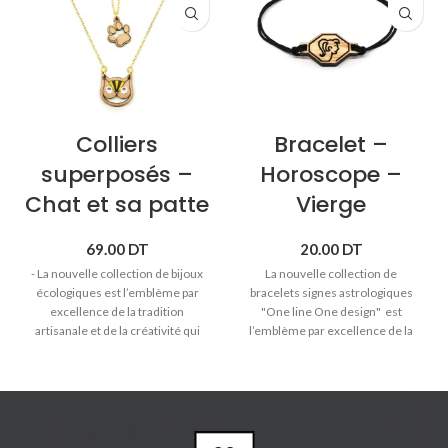
Colliers
Bracelet –
superposés –
Horoscope –
Chat et sa patte
Vierge
69.00
DT
20.00
DT
- La nouvelle collection de bijoux
La nouvelle collection de
écologiques est l’emblème par
bracelets signes astrologiques
excellence de la tradition
"One line One design" est
artisanale et de la créativité qui
l’emblème par excellence de la
distinguent Sozo. - Colliers
tradition artisanale et de la
superposés en laiton trempé
créativité qui distinguent Sozo.
dans l'or avec pendentifs en bois
♥ Signe astrologique Vierge (23
massif. - Matières anti-
août -> 20 septembre).
allergiques et sans nickel. -
♥
Bracelet cordon avec pendentif
Longueur collier chat: 45cm /
en bois massif.