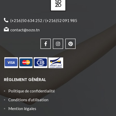
patte 40cm
♥ Bracelet réglable pour toute les
tailles.
♥ Produit joliment emballé et prêt
à offrir.
(+216)50 634 252 / (+216)52 091 985
contact@sozo.tn
RÈGLEMENT GÉNÉRAL
Politique de confidentialité
Conditions d’utilisation
Mention légales