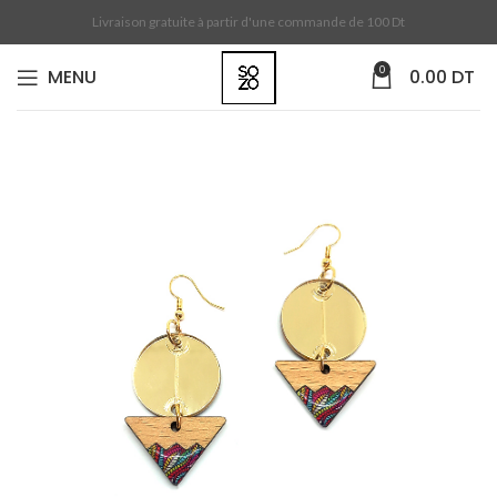
Livraison gratuite à partir d'une commande de 100 Dt
0
MENU
0.00
DT