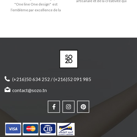
artisanale et de la créativité qui
"One line One design" est
distinguent Sozo. - Collier en
l’emblème par excellence de la
laiton trempé dans l'or avec
tradition artisanale et de la
pendentifs en bois massif. -
créativité qui distinguent Sozo.
Matières anti-allergiques et sans
♥ Signe astrologique Gémeaux (21
nickel. - Longueur chaîne: 50cm
mai -> 22 juin).
♥
Bracelet cordon avec pendentif
en bois massif.
♥ Bracelet réglable pour toute les
tailles
♥ Produit joliment emballé et prêt
à offrir.
(+216)50 634 252 / (+216)52 091 985
contact@sozo.tn