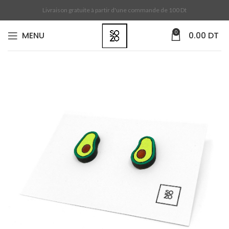
Livraison gratuite à partir d'une commande de 100 Dt
0
MENU
0.00
DT