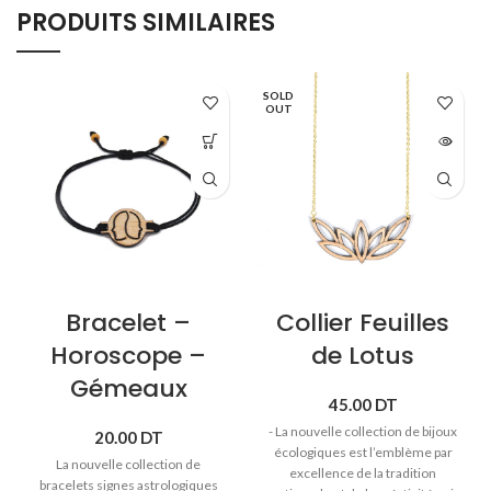
PRODUITS SIMILAIRES
SOLD
OUT
Bracelet –
Collier Feuilles
Horoscope –
de Lotus
Gémeaux
45.00
DT
- La nouvelle collection de bijoux
20.00
DT
écologiques est l’emblème par
La nouvelle collection de
excellence de la tradition
bracelets signes astrologiques