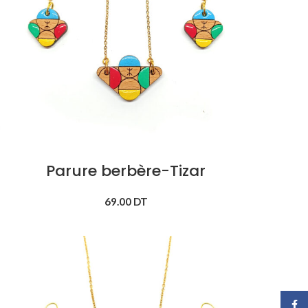
Parure berbère-Tizar
69.00
DT
Face