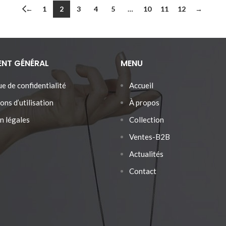
←
1
2
3
4
5
…
10
11
12
→
ENT GÉNÉRAL
MENU
ue de confidentialité
Accueil
ons d’utilisation
À propos
n légales
Collection
Ventes-B2B
Actualités
Contact