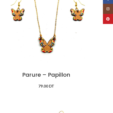
Insta
Pinte
Parure – Papillon
79.00
DT