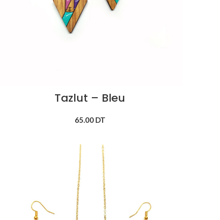
Tazlut – Bleu
65.00
DT