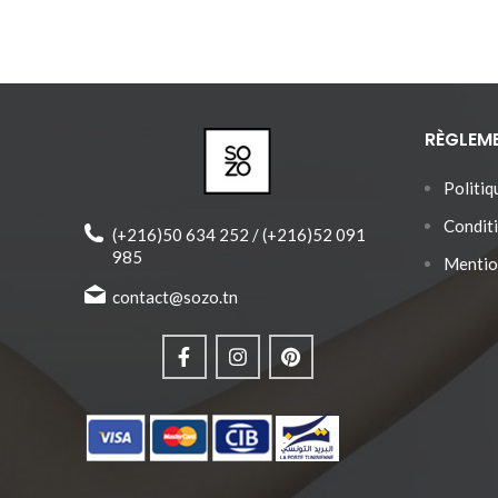
RÈGLEM
Politiq
Conditi
(+216)50 634 252 / (+216)52 091
985
Mentio
contact@sozo.tn