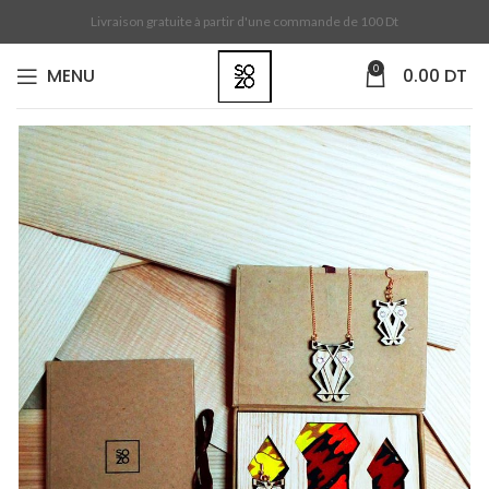
Livraison gratuite à partir d'une commande de 100 Dt
0
MENU
0.00
DT