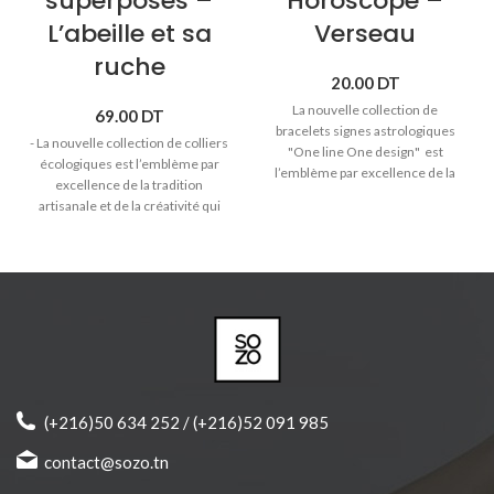
superposés –
Horoscope –
L’abeille et sa
Verseau
ruche
20.00
DT
La nouvelle collection de
69.00
DT
bracelets signes astrologiques
- La nouvelle collection de colliers
"One line One design" est
écologiques est l’emblème par
l’emblème par excellence de la
excellence de la tradition
tradition artisanale et de la
artisanale et de la créativité qui
créativité qui distinguent Sozo.
distinguent Sozo. - Colliers
♥ Signe astrologique Verseau (21
superposés en laiton trempé
janvier -> 19 février).
dans l'or avec pendentifs en bois
♥
Bracelet cordon avec pendentif
massif. - Matières anti-
en bois massif.
allergiques et sans nickel. -
♥ Bracelet réglable pour toute les
Longueurs colliers: abeille 38cm /
tailles.
ruche 44cm
♥ Produit joliment emballé et prêt
à offrir.
(+216)50 634 252 / (+216)52 091 985
contact@sozo.tn