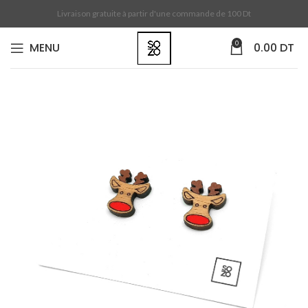
Livraison gratuite à partir d'une commande de 100 Dt
0
MENU
0.00
DT