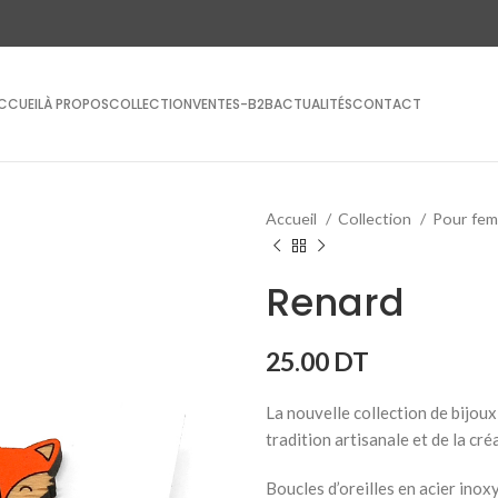
CCUEIL
À PROPOS
COLLECTION
VENTES-B2B
ACTUALITÉS
CONTACT
Accueil
Collection
Pour fe
Renard
25.00
DT
La nouvelle collection de bijoux
tradition artisanale et de la cré
Boucles d’oreilles en acier inox