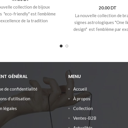
uvelle collection de bijoux
20.00
DT
s "eco-friendly" est l’emblème
La nouvelle collection de br
 excellence de la tradition
signes astrologiques "One l
anale et de la créativité qui
design" est l’emblème par ex
uent Sozo. Boucles d'oreilles
de la tradition artisanale et
n doré avec pendentifs en bois
créativité qui distinguent 
- Matières anti-allergiques et
♥ Signe astrologique Capric
nickel.
- Pendentif coloré à
décembre -> 20 janvier
que. - Produit joliment emballé
♥
Bracelet cordon avec pend
rêt à offrir.
- Dimensions
bois massif.
tif: Largeur 3,2cm Hauteur
ENT GÉNÉRAL
MENU
♥ Bracelet réglable pour to
4,1cm
tailles.
ue de confidentialité
Accueil
♥ Produit joliment emballé et
offrir.
ons d’utilisation
À propos
n légales
Collection
Ventes-B2B
Actualités