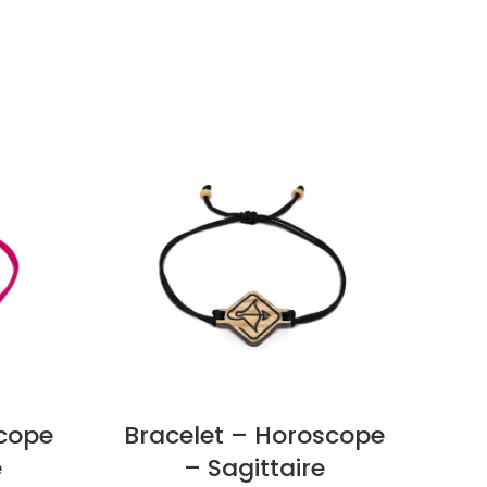
SOLD
OUT
scope
Bracelet – Horoscope
e
– Sagittaire