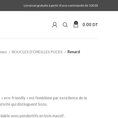
Livraison gratuite à partir d'une commande de 100 Dt
0
0.00
DT
mmes
BOUCLES D'OREILLES PUCES
Renard
 « eco-friendly » est l’emblème par excellence de la
ativité qui distinguent Sozo.
ydable avec pendentifs en bois massif .