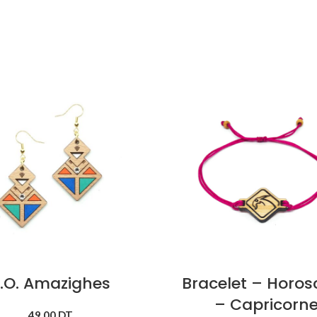
.O. Amazighes
Bracelet – Horo
– Capricorn
49.00
DT