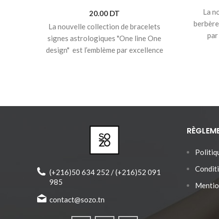
La no
20.00
DT
berbère
La nouvelle collection de bracelets
par
signes astrologiques "One line One
artis
design" est l’emblème par excellence
disting
de la tradition artisanale et de la
en laito
créativité qui distinguent Sozo.
massif .
♥ Signe astrologique Balance (23
sans 
septembre -> 20 octobre).
l’acryli
♥
Bracelet cordon avec pendentif en
et p
bois massif.
penden
RÈGLEM
♥ Bracelet réglable pour toute les
tailles.
Politiq
♥ Produit joliment emballé et prêt à
offrir.
Conditi
(+216)50 634 252 / (+216)52 091
985
Mentio
contact@sozo.tn