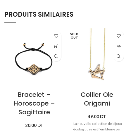
PRODUITS SIMILAIRES
SOLD
OUT
Bracelet –
Collier Oie
Horoscope –
Origami
Sagittaire
49.00
DT
- La nouvelle collection de bijoux
20.00
DT
écologiques est l’emblème par