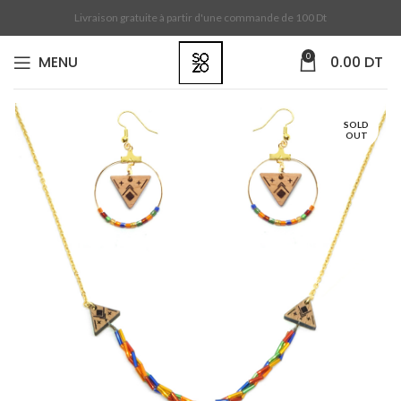
Livraison gratuite à partir d'une commande de 100 Dt
0
MENU
0.00
DT
SOLD
OUT