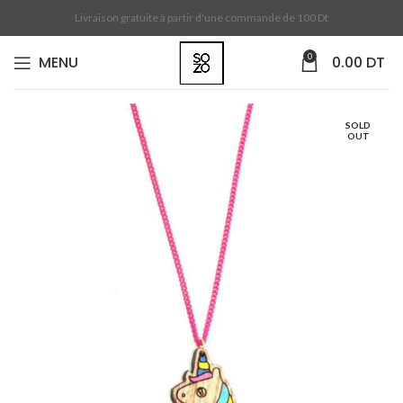
Livraison gratuite à partir d'une commande de 100 Dt
0
MENU
0.00
DT
SOLD
OUT