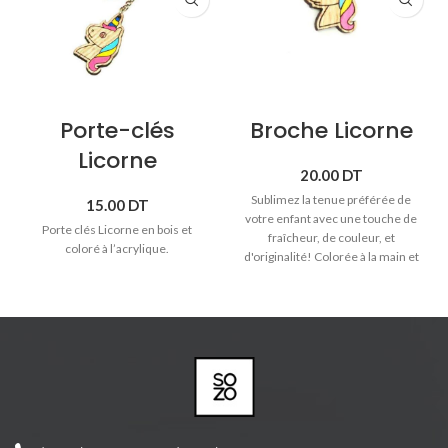
Porte-clés
Broche Licorne
Licorne
20.00
DT
Sublimez la tenue préférée de
15.00
DT
votre enfant avec une touche de
Porte clés Licorne en bois et
fraîcheur, de couleur, et
coloré à l’acrylique.
d'originalité! Colorée à la main et
issues de bois véritable aux lignes
épurées, ​la broche licorne
apporte un brin d’authenticité et
d'originalité!