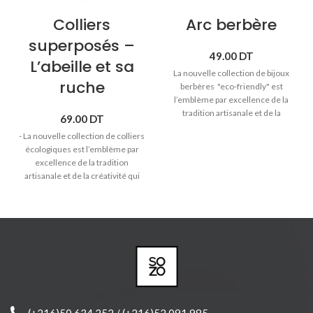
Colliers
Arc berbère
superposés –
49.00
DT
L’abeille et sa
La nouvelle collection de bijoux
ruche
berbères "eco-friendly" est
l’emblème par excellence de la
tradition artisanale et de la
69.00
DT
créativité qui distinguent Sozo.
- La nouvelle collection de colliers
Boucles d'oreilles en laiton doré
écologiques est l’emblème par
avec pendentifs en bois massif .
-
excellence de la tradition
Matières anti-allergiques et sans
artisanale et de la créativité qui
nickel.
- Pendentif coloré à
distinguent Sozo. - Colliers
l’acrylique. - Produit joliment
superposés en laiton trempé
emballé et prêt à offrir.
-
dans l'or avec pendentifs en bois
Dimensions pendentif: Largeur
massif. - Matières anti-
4cm Hauteur 2,5cm
allergiques et sans nickel. -
Longueurs colliers: abeille 38cm /
ruche 44cm
(+216)50 634 252 / (+216)52 091 985