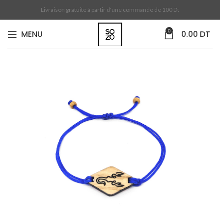
Livraison gratuite à partir d'une commande de 100 Dt
0
MENU
0.00
DT