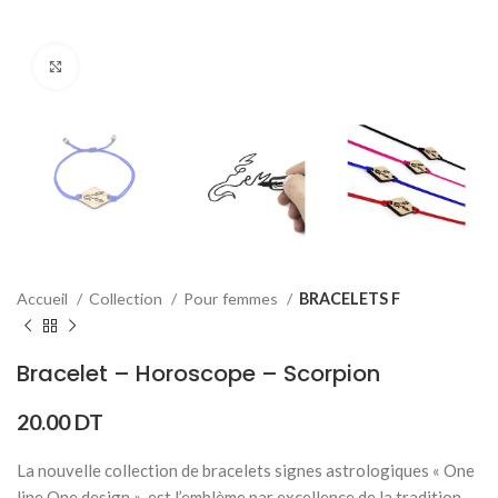
Click to enlarge
Accueil
Collection
Pour femmes
BRACELETS F
Bracelet – Horoscope – Scorpion
20.00
DT
La nouvelle collection de bracelets signes astrologiques « One
line One design » est l’emblème par excellence de la tradition