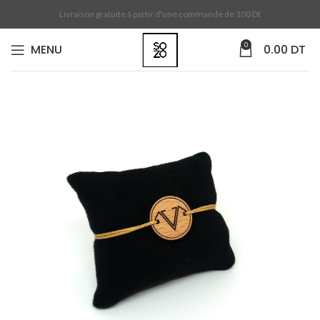
Livraison gratuite à partir d'une commande de 100 Dt
0
MENU
0.00
DT