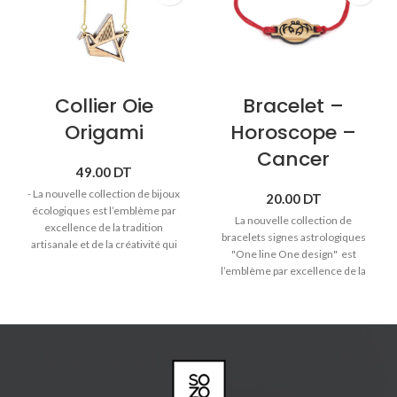
Collier Oie
Bracelet –
Origami
Horoscope –
Cancer
49.00
DT
- La nouvelle collection de bijoux
20.00
DT
écologiques est l’emblème par
La nouvelle collection de
excellence de la tradition
bracelets signes astrologiques
artisanale et de la créativité qui
"One line One design" est
distinguent Sozo. - Collier en
l’emblème par excellence de la
laiton trempé dans l'or avec
tradition artisanale et de la
pendentifs en bois massif. -
créativité qui distinguent Sozo.
Matières anti-allergiques et sans
♥ Signe astrologique Cancer (22
nickel. - Longueur chaîne: 50cm
juin -> 22 juillet).
♥
Bracelet cordon avec pendentif
en bois massif.
♥ Bracelet réglable pour toute les