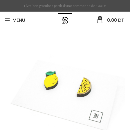
Livraison gratuite à partir d'une commande de 100 Dt
0
MENU
0.00
DT