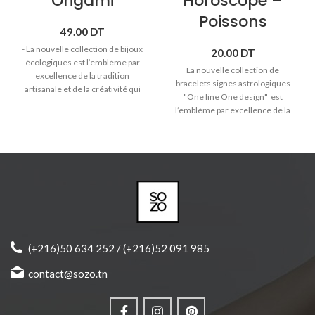
Origami
Horoscope –
Poissons
49.00
DT
- La nouvelle collection de bijoux
20.00
DT
écologiques est l’emblème par
La nouvelle collection de
excellence de la tradition
bracelets signes astrologiques
artisanale et de la créativité qui
"One line One design" est
distinguent Sozo. - Collier en
l’emblème par excellence de la
laiton trempé dans l'or avec
tradition artisanale et de la
pendentifs en bois massif. -
créativité qui distinguent Sozo.
Matières anti-allergiques et sans
♥ Signe astrologique poissons (19
nickel. - Longueur chaîne: 50cm
février -> 20 mars).
♥
Bracelet cordon avec pendentif
en bois massif.
♥ Bracelet réglable pour toute les
tailles.
♥ Produit joliment emballé et prêt
à offrir.
(+216)50 634 252 / (+216)52 091 985
contact@sozo.tn