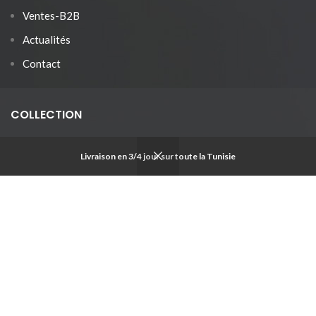
Ventes-B2B
Actualités
Contact
COLLECTION
Pour femmes
Livraison en 3/4 jour sur toute la Tunisie
Pour hommes
Pour enfants
Objets de déco
Articles personnalisés
SOZO
2018 CREATED BY
Omar
.